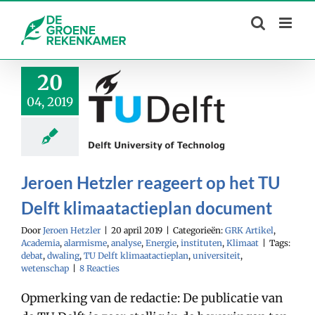
Skip
to
content
20
04, 2019
Jeroen Hetzler reageert op het TU
Delft klimaatactieplan document
Door
Jeroen Hetzler
|
20 april 2019
|
Categorieën:
GRK Artikel
,
Academia
,
alarmisme
,
analyse
,
Energie
,
instituten
,
Klimaat
|
Tags:
debat
,
dwaling
,
TU Delft klimaatactieplan
,
universiteit
,
wetenschap
|
8 Reacties
Opmerking van de redactie: De publicatie van