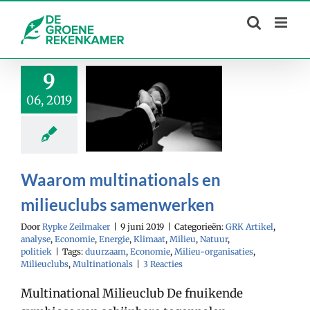
Skip
to
content
9
06, 2019
Waarom multinationals en
milieuclubs samenwerken
Door
Rypke Zeilmaker
|
9 juni 2019
|
Categorieën:
GRK Artikel
,
analyse
,
Economie
,
Energie
,
Klimaat
,
Milieu
,
Natuur
,
politiek
|
Tags:
duurzaam
,
Economie
,
Milieu-organisaties
,
Milieuclubs
,
Multinationals
|
3 Reacties
Multinational Milieuclub De fnuikende