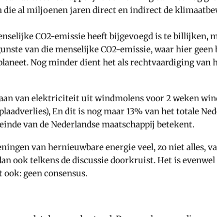
die al miljoenen jaren direct en indirect de klimaatb
nselijke CO2-emissie heeft bijgevoegd is te billijken, m
unste van die menselijke CO2-emissie, waar hier geen be
laneet. Nog minder dient het als rechtvaardiging van h
an van elektriciteit uit windmolens voor 2 weken wind
 oplaadverlies), En dit is nog maar 13% van het totale N
 einde van de Nederlandse maatschappij betekent.
ingen van hernieuwbare energie veel, zo niet alles, valt
t dan ook telkens de discussie doorkruist. Het is evenwe
t ook: geen consensus.