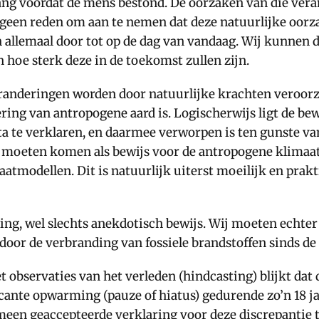
ng voordat de mens bestond. De oorzaken van die verand
 geen reden om aan te nemen dat deze natuurlijke oorza
n allemaal door tot op de dag van vandaag. Wij kunnen d
 hoe sterk deze in de toekomst zullen zijn.
anderingen worden door natuurlijke krachten veroorza
ing van antropogene aard is. Logischerwijs ligt de bewi
ta te verklaren, en daarmee verworpen is ten gunste v
 moeten komen als bewijs voor de antropogene klimaat
aatmodellen. Dit is natuurlijk uiterst moeilijk en pra
king, wel slechts anekdotisch bewijs. Wij moeten echte
door de verbranding van fossiele brandstoffen sinds de 
observaties van het verleden (hindcasting) blijkt dat
ficante opwarming (pauze of hiatus) gedurende zo’n 18 j
gemeen geaccepteerde verklaring voor deze discrepantie