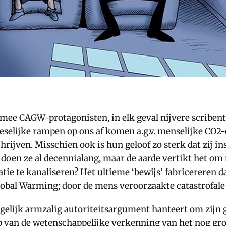
ee CAGW-protagonisten, in elk geval nijvere scribenten
elijke rampen op ons af komen a.g.v. menselijke CO2-e
jven. Misschien ook is hun geloof zo sterk dat zij in
 doen ze al decennialang, maar de aarde vertikt het om
tratie te kanaliseren? Het ultieme ‘bewijs’ fabricereren
obal Warming; door de mens veroorzaakte catastrofal
elijk armzalig autoriteitsargument hanteert om zijn gel
p van de wetenschappelijke verkenning van het nog grot