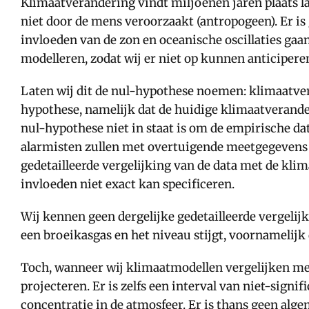
Klimaatverandering vindt miljoenen jaren plaats la
niet door de mens veroorzaakt (antropogeen). Er is
invloeden van de zon en oceanische oscillaties gaa
modelleren, zodat wij er niet op kunnen anticiperen
Laten wij dit de nul-hypothese noemen: klimaatver
hypothese, namelijk dat de huidige klimaatverander
nul-hypothese niet in staat is om de empirische da
alarmisten zullen met overtuigende meetgegevens
gedetailleerde vergelijking van de data met de klim
invloeden niet exact kan specificeren.
Wij kennen geen dergelijke gedetailleerde vergelij
een broeikasgas en het niveau stijgt, voornamelijk 
Toch, wanneer wij klimaatmodellen vergelijken met 
projecteren. Er is zelfs een interval van niet-signi
concentratie in de atmosfeer. Er is thans geen al