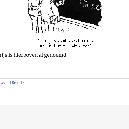
ijs is hierboven al genoemd.
uws
|
1 Reactie