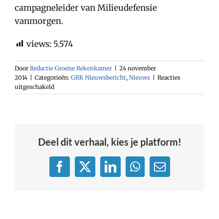
campagneleider van Milieudefensie
vanmorgen.
views:
5.574
Door
Redactie Groene Rekenkamer
|
24 november
2014
|
Categorieën:
GRK Nieuwsbericht
,
Nieuws
|
Reacties
voor
uitgeschakeld
Bezwaar
tegen
verlenging
schaliegasvergunning
Deel dit verhaal, kies je platform!
Facebook
X
LinkedIn
WhatsApp
E-
mail