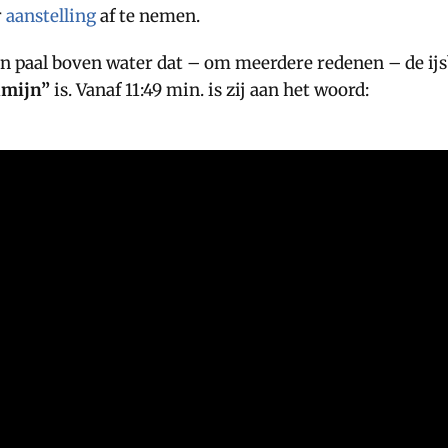
r
aanstelling
af te nemen.
een paal boven water dat – om meerdere redenen – de ijsb
nmijn”
is. Vanaf 11:49 min. is zij aan het woord: