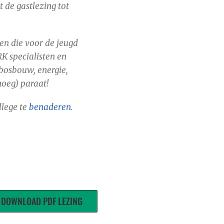
 de gastlezing tot
en die voor de jeugd
K specialisten en
 bosbouw, energie,
noeg) paraat!
llege te
benaderen
.
DOWNLOAD PDF LEZING