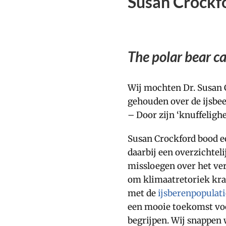
Susan Crockfo
The polar bear c
Wij mochten Dr. Susan 
gehouden over de ijsbee
– Door zijn ‘knuffelighe
Susan Crockford bood een
daarbij een overzichte
missloegen over het ver
om klimaatretoriek krach
met de
ijsberenpopulati
een mooie toekomst voor 
begrijpen. Wij snappen 