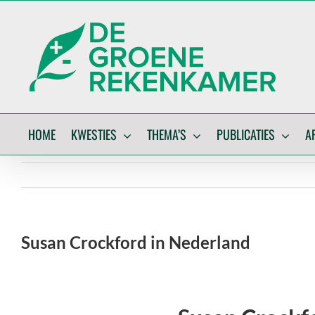
Skip
to
content
HOME
KWESTIES
THEMA’S
PUBLICATIES
A
Susan Crockford in Nederland