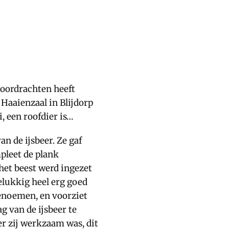
voordrachten heeft
Haaienzaal in Blijdorp
i, een roofdier is…
n de ijsbeer. Ze gaf
pleet de plank
het beest werd ingezet
elukkig heel erg goed
benoemen, en voorziet
g van de ijsbeer te
r zij werkzaam was, dit