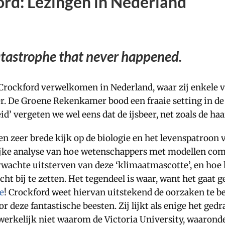
rd: Lezingen in Nederland
atastrophe that never happened.
Crockford verwelkomen in Nederland, waar zij enkele 
r. De Groene Rekenkamer bood een fraaie setting in de 
id’ vergeten we wel eens dat de ijsbeer, net zoals de haa
 zeer brede kijk op de biologie en het levenspatroon va
lijke analyse van hoe wetenschappers met modellen com
wachte uitsterven van deze ‘klimaatmascotte’, en hoe 
t bij te zetten. Het tegendeel is waar, want het gaat g
e
! Crockford weet hiervan uitstekend de oorzaken te 
deze fantastische beesten. Zij lijkt als enige het gedra
werkelijk niet waarom de Victoria University, waaronde