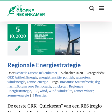
Skip
to
content
5
10, 2020
Regionale Energiestrategie
Door
Redactie Groene Rekenkamer
|
5 oktober 2020
|
Categorieën:
GRK Artikel
,
Energie
,
energietransitie
,
politiek
,
rapporten
,
windenergie
,
zonne-energie
|
Tags:
Brabantse Statenfractie
,
dag-
nacht
,
Forum voor Democratie
,
quickscan
,
Regionale
Energiestrategie
,
RES
,
wind
,
Wind-windstilte
,
zomer-winter
,
zonne-energie
|
5 Reacties
De eerste GRK “Quickscan” van een RES (regio