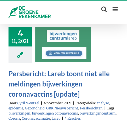
Skip
to
content
4
11, 2021
Persbericht: Lareb toont niet alle
meldingen bijwerkingen
coronavaccins [update]
Door
Cyril Wentzel
|
4 november 2021
|
Categorieën:
analyse
,
epidemie
,
Gezondheid
,
GRK Nieuwsbericht
,
Persberichten
|
Tags:
bijwerkingen
,
bijwerkingen coronavaccins
,
bijwerkingencentrum
,
Corona
,
Coronavaccinatie
,
Lareb
|
4 Reacties