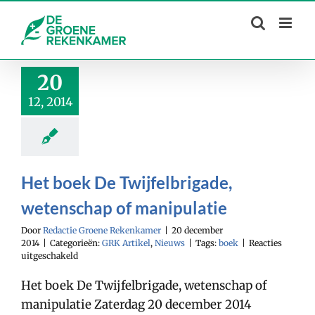
Skip
to
content
20
12, 2014
Het boek De Twijfelbrigade,
wetenschap of manipulatie
Door
Redactie Groene Rekenkamer
|
20 december
2014
|
Categorieën:
GRK Artikel
,
Nieuws
|
Tags:
boek
|
Reacties
voor
uitgeschakeld
Het
boek
Het boek De Twijfelbrigade, wetenschap of
De
manipulatie Zaterdag 20 december 2014
Twijfelbrigade,