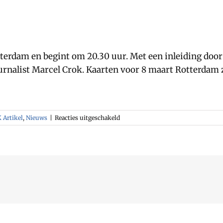
tterdam en begint om 20.30 uur. Met een inleiding door 
nalist Marcel Crok. Kaarten voor 8 maart Rotterdam z
voor
 Artikel
,
Nieuws
|
Reacties uitgeschakeld
Het
is
nu
zeker
dat
de
klimaatwetenschap
onzeker
is