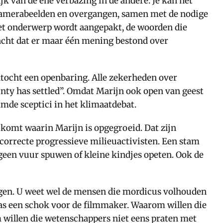
k van de ene verbazing in de andere. Je kan het
e camerabeelden en overgangen, samen met de nodige
het onderwerp wordt aangepakt, de woorden die
dacht dat er maar één mening bestond over
ktocht een openbaring. Alle zekerheden over
nty has settled”. Omdat Marijn ook open van geest
de sceptici in het klimaatdebat.
d komt waarin Marijn is opgegroeid. Dat zijn
 correcte progressieve milieuactivisten. Een stam
 geen vuur spuwen of kleine kindjes opeten. Ook de
igen. U weet wel de mensen die mordicus volhouden
 was een schok voor de filmmaker. Waarom willen die
m willen die wetenschappers niet eens praten met