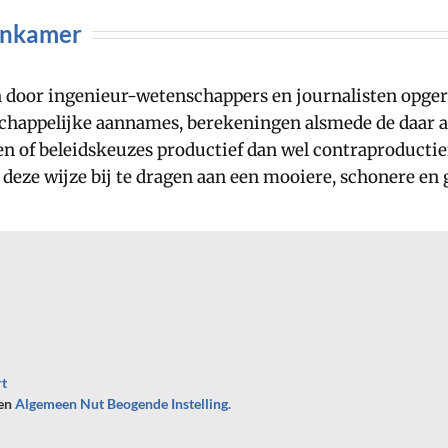
enkamer
door ingenieur-wetenschappers en journalisten opgeric
happelijke aannames, berekeningen alsmede de daar aa
llen of beleidskeuzes productief dan wel contraproducti
p deze wijze bij te dragen aan een mooiere, schonere en
rt
een
Algemeen Nut Beogende Instelling.