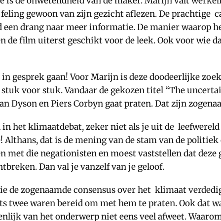
is de onwetendheid van de maker. Marijn valt werkelij
jfeling gewoon van zijn gezicht aflezen. De prachtig
ijd een drang naar meer informatie. De manier waarop 
 de film uiterst geschikt voor de leek. Ook voor wie 
 in gesprek gaan! Voor Marijn is deze doodeerlijke zoe
uk voor stuk. Vandaar de gekozen titel “The uncertai
 Dyson en Piers Corbyn gaat praten. Dat zijn zogenaam
n het klimaatdebat, zeker niet als je uit de leefwerel
Althans, dat is de mening van de stam van de politiek
en met die negationisten en moest vaststellen dat deze
tbreken. Dan val je vanzelf van je geloof.
 die de zogenaamde consensus over het klimaat verded
lechts twee waren bereid om met hem te praten. Ook dat
enlijk van het onderwerp niet eens veel afweet. Waaro