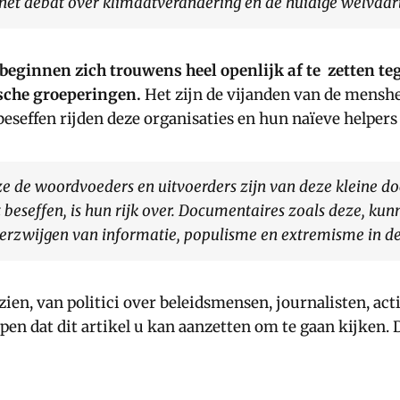
 het debat over klimaatverandering en de huidige welvaar
eginnen zich trouwens heel openlijk af te zetten teg
sche groeperingen.
Het zijn de vijanden van de mens
eseffen rijden deze organisaties en hun naïeve helper
t ze de woordvoeders en uitvoerders zijn van deze kleine 
beseffen, is hun rijk over. Documentaires zoals deze, kunn
 verzwijgen van informatie, populisme en extremisme in de 
ien, van politici over beleidsmensen, journalisten, ac
en dat dit artikel u kan aanzetten om te gaan kijken. D