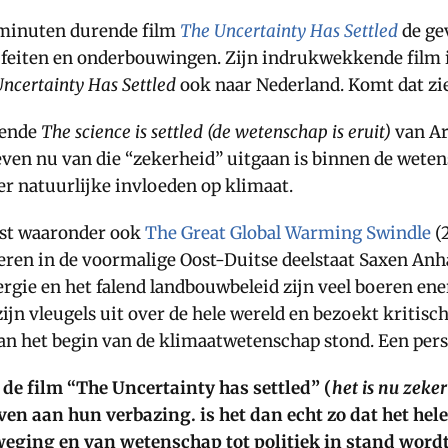
 minuten durende film
The Uncertainty Has Settled
de gev
 feiten en onderbouwingen. Zijn indrukwekkende film is
ncertainty Has Settled
ook naar Nederland. Komt dat zi
kende
The science is settled (de wetenschap is eruit)
van Ar
leven nu van die “zekerheid” uitgaan is binnen de weten
er natuurlijke invloeden op klimaat.
eest waaronder ook
The Great Global Warming Swindle
(
oeren in de voormalige Oost-Duitse deelstaat Saxen Anh
gie en het falend landbouwbeleid zijn veel boeren ener
 zijn vleugels uit over de hele wereld en bezoekt kritis
an het begin van de klimaatwetenschap stond. Een pers
de film “The Uncertainty has settled” (
het is nu zeke
aan hun verbazing. is het dan echt zo dat het hele 
weging en van wetenschap tot politiek in stand word