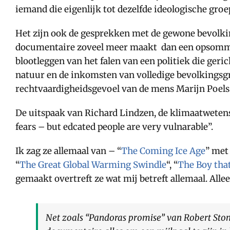
iemand die eigenlijk tot dezelfde ideologische gro
Het zijn ook de gesprekken met de gewone bevolking
documentaire zoveel meer maakt dan een opsomming 
blootleggen van het falen van een politiek die ge
natuur en de inkomsten van volledige bevolkingsgr
rechtvaardigheidsgevoel van de mens Marijn Poels
De uitspaak van Richard Lindzen, de klimaatweten
fears – but edcated people are very vulnarable”.
Ik zag ze allemaal van – “
The Coming Ice Age
” met
“
The Great Global Warming Swindle
“, “
The Boy tha
gemaakt overtreft ze wat mij betreft allemaal. Allee
Net zoals “Pandoras promise” van Robert Stone