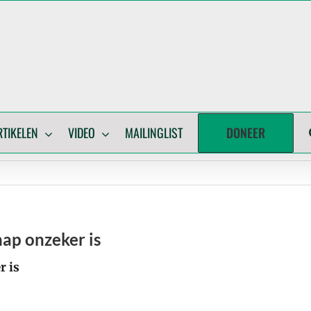
DONEER
RTIKELEN
VIDEO
MAILINGLIST
hap onzeker is
r is