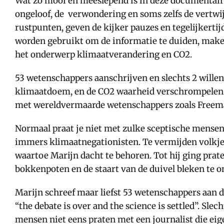
Wat zo mooi en meeslepend is in deze documentaire 
ongeloof, de verwondering en soms zelfs de vertwi
rustpunten, geven de kijker pauzes en tegelijkert
worden gebruikt om de informatie te duiden, maken
het onderwerp klimaatverandering en CO2.
53 wetenschappers aanschrijven en slechts 2 willen
klimaatdoem, en de CO2 waarheid verschrompelen st
met wereldvermaarde wetenschappers zoals Freeman
Normaal praat je niet met zulke sceptische mensen i
immers klimaatnegationisten. Te vermijden volkje! 
waartoe Marijn dacht te behoren. Tot hij ging prat
bokkenpoten en de staart van de duivel bleken te on
Marijn schreef maar liefst 53 wetenschappers aan
“the debate is over and the science is settled”. S
mensen niet eens praten met een journalist die eig