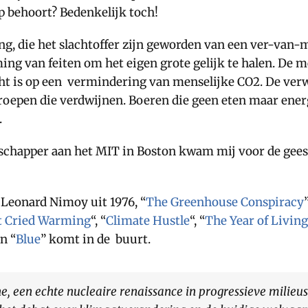
ep behoort? Bedenkelijk toch!
, die het slachtoffer zijn geworden van een ver-van-mij
van feiten om het eigen grote gelijk te halen. De mens
richt is op een vermindering van menselijke CO2. De ve
oepen die verdwijnen. Boeren die geen eten maar energ
.
schapper aan het MIT in Boston kwam mij voor de gees
 Leonard Nimoy uit 1976, “
The Greenhouse Conspiracy
t Cried Warming
“, “
Climate Hustle
“, “
The Year of Livin
n “
Blue
” komt in de buurt.
, een echte nucleaire renaissance in progressieve milieus