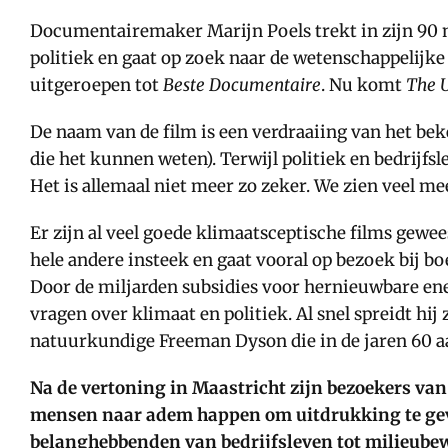
Documentairemaker Marijn Poels trekt in zijn 90
politiek en gaat op zoek naar de wetenschappelijke
uitgeroepen tot
Beste Documentaire
. Nu komt
The U
De naam van de film is een verdraaiing van het be
die het kunnen weten). Terwijl politiek en bedrijfs
Het is allemaal niet meer zo zeker. We zien veel me
Er zijn al veel goede klimaatsceptische films gew
hele andere insteek en gaat vooral op bezoek bij b
Door de miljarden subsidies voor hernieuwbare ener
vragen over klimaat en politiek. Al snel spreidt hij
natuurkundige Freeman Dyson die in de jaren 60 a
Na de vertoning in Maastricht zijn bezoekers van 
mensen naar adem happen om uitdrukking te geven 
belanghebbenden van bedrijfsleven tot milieube