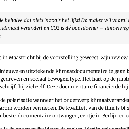
e behalve dat niets is zoals het lijkt! De maker wil vooral 
t klimaat verandert en CO2 is dé boosdoener – simpelweg
!
s in Maastricht bij de voorstelling geweest. Zijn revie
ednieuwe en uitstekende klimaatdocumentaire te gaan b
gedreven en sociaal bewogen type. Het hart op de juist
schrijft hij zichzelf. Deze documentaire financierde h
n de polarisatie wanneer het onderwerp klimaatverand
om worden vermeden. De kwaliteit van de film is bijzo
 beste documentaire ontvangen, eentje in Berlijn en ee