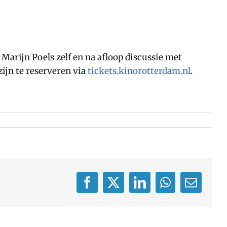
Marijn Poels zelf en na afloop discussie met
ijn te reserveren via
tickets.kinorotterdam.nl
.
Facebook
X
LinkedIn
WhatsApp
E-
mail