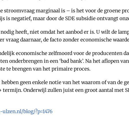
 stroomvraag marginaal is – is het voor de groene prod
js is negatief, maar door de SDE subsidie ontvangt on
odig heeft, niet omdat het aanbod er is. U wilt de lamp
r vraag daarnaar, de facto zonder economische waarde, 
indelijk economische zelfmoord voor de producenten d
ten onderbrengen in een ‘bad bank’. Na het aflopen va
ste te brengen van het primaire proces.
r hebben geen enkele notie van het waarom of van de ge
+ termijn. Onderwijl zullen juist een groot aantal met
n-ulzen.nl/blog/?p=1476