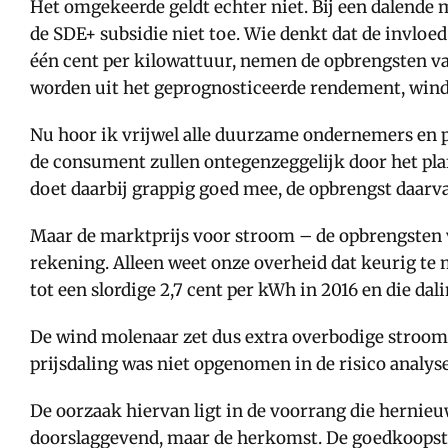
Het omgekeerde geldt echter niet. Bij een dalende 
de SDE+ subsidie niet toe. Wie denkt dat de invloed 
één cent per kilowattuur, nemen de opbrengsten va
worden uit het geprognosticeerde rendement, wind- 
Nu hoor ik vrijwel alle duurzame ondernemers en po
de consument zullen ontegenzeggelijk door het plaf
doet daarbij grappig goed mee, de opbrengst daar
Maar de marktprijs voor stroom – de opbrengsten va
rekening. Alleen weet onze overheid dat keurig te
tot een slordige 2,7 cent per kWh in 2016 en die d
De wind molenaar zet dus extra overbodige stroom o
prijsdaling was niet opgenomen in de risico analyse
De oorzaak hiervan ligt in de voorrang die hernieuw
doorslaggevend, maar de herkomst. De goedkoopst ge