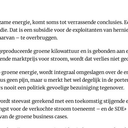
rzame energie, komt soms tot verrassende conclusies. E
ie. Dat is een subsidie voor de exploitanten van hern
aarvan – te overbruggen.
 geproduceerde groene kilowattuur en is gebonden aan 
lende marktprijs voor stroom, wordt dat verlies niet g
op groene energie, wordt integraal omgeslagen over de
dus geen pijn, maar u merkt het wel degelijk in de po
s nooit een politiek gevoelige bezuiniging tegenover.
rdt steevast gerekend met een toekomstig stijgende elek
brengst voor de verkochte stroom toeneemt – en de SDE+
 van de groene business cases.