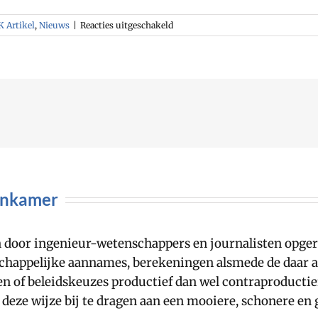
voor
 Artikel
,
Nieuws
|
Reacties uitgeschakeld
Groene
SDE+
projecten
als
financiële
bleeders
…
enkamer
door ingenieur-wetenschappers en journalisten opgeric
happelijke aannames, berekeningen alsmede de daar aa
llen of beleidskeuzes productief dan wel contraproducti
p deze wijze bij te dragen aan een mooiere, schonere en