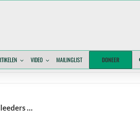
DONEER
RTIKELEN
VIDEO
MAILINGLIST
bleeders …