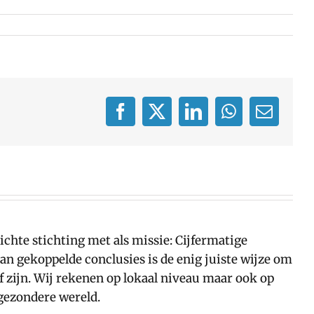
Facebook
X
LinkedIn
WhatsApp
E-
mail
hte stichting met als missie: Cijfermatige
n gekoppelde conclusies is de enig juiste wijze om
ef zijn. Wij rekenen op lokaal niveau maar ook op
 gezondere wereld.