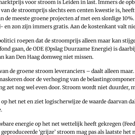
marktprijs voor stroom is Leiden in last. Immers de o
van de stroomprijs slechts een centen kwestie is, heeft 
n de meeste groene projecten af met een slordige 10%.
en zon zijn immers gratis. Aan de kostenkant valt nie
litici roepen dat de stroomprijs alleen maar kan stijge
ond gaan, de ODE (Opslag Duurzame Energie) is daarbij 
van kan Den Haag domweg niet missen.
n de groene stroom leveranciers – daalt alleen maar. D
 maskeren door de verhoging van de belastingcomponent
aling zet nog wel even door. Stroom wordt niet duurder,
p het net en ziet logischerwijze de waarde daarvan dale
.
bare energie op het net wettelijk heeft gekregen (Feed 
produceerde ‘grijze’ stroom mag pas als laatste het n