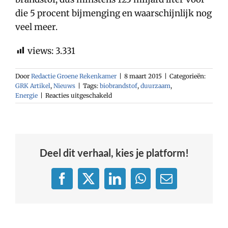
die 5 procent bijmenging en waarschijnlijk nog
veel meer.
views:
3.331
Door
Redactie Groene Rekenkamer
|
8 maart 2015
|
Categorieën:
GRK Artikel
,
Nieuws
|
Tags:
biobrandstof
,
duurzaam
,
voor
Energie
|
Reacties uitgeschakeld
Algenproductie
voor
biobrandstof
niet
duurzaam
Deel dit verhaal, kies je platform!
Facebook
X
LinkedIn
WhatsApp
E-
mail