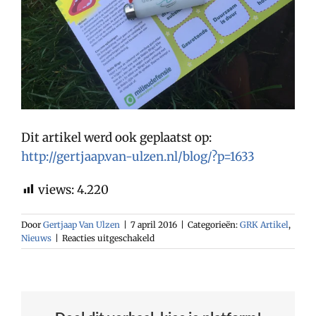
Dit artikel werd ook geplaatst op:
http://gertjaap.van-ulzen.nl/blog/?p=1633
views:
4.220
Door
Gertjaap Van Ulzen
|
7 april 2016
|
Categorieën:
GRK Artikel
,
voor
Nieuws
|
Reacties uitgeschakeld
Warmtenetten
als
de
groene
bleeder