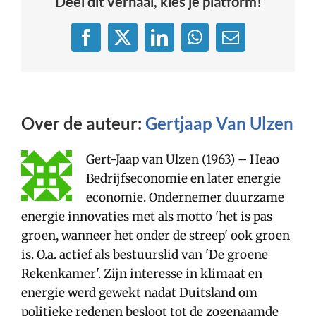
Deel dit verhaal, kies je platform!
van
morgen
Facebook
X
LinkedIn
WhatsApp
E-
mail
Over de auteur:
Gertjaap Van Ulzen
Gert-Jaap van Ulzen (1963) – Heao
Bedrijfseconomie en later energie
economie. Ondernemer duurzame
energie innovaties met als motto 'het is pas
groen, wanneer het onder de streep' ook groen
is. O.a. actief als bestuurslid van 'De groene
Rekenkamer'. Zijn interesse in klimaat en
energie werd gewekt nadat Duitsland om
politieke redenen besloot tot de zogenaamde